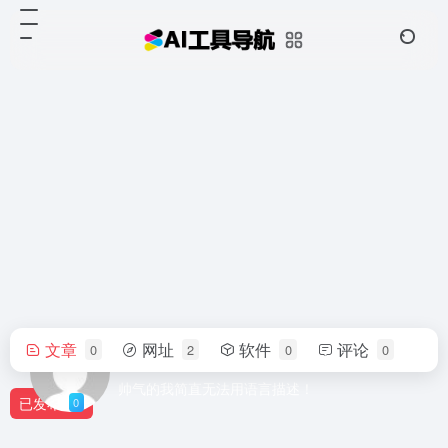
文章
网址
软件
评论
0
2
0
0
haozi9365
帅气的我简直无法用语言描述！
已发布
0