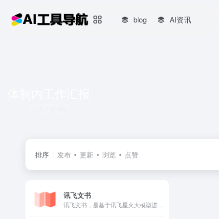
blog
AI资讯
体制内工作汇报
共 1 篇网址
排序
发布
更新
浏览
点赞
讯飞文书
讯飞文书，是基于讯飞星火大模型进行文书数据定制训练，面向文书写作群体推出的一款AI材料写作平台。 提供素材筹备、稿件撰写、审稿核稿全流程的功能辅助，为材料撰稿人进行写作提效；持续探索事务性工作场景下的高频诉求， 推出录音智记、以稿写稿等功能，致力于让相关人群大幅节约精力，工作更高效，生活更美好