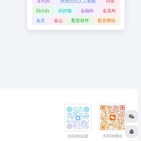
零代码
阿里巴巴人工智能
问答
问小白
闪控猫
金融AI
金灵AI
金灵
金山
配音软件
配音网站
扫码加微信
扫码加QQ群