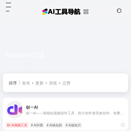
内容创作AI工具
共 1 篇网址
排序
发布
更新
浏览
点赞
创一AI
创一AI——智能短视频创作工具，助力创作者高效创作。免费试用，立即体验AI内容创作的魅力！
AI视频工具
# AI作图
# AI做短剧
# AI做短片