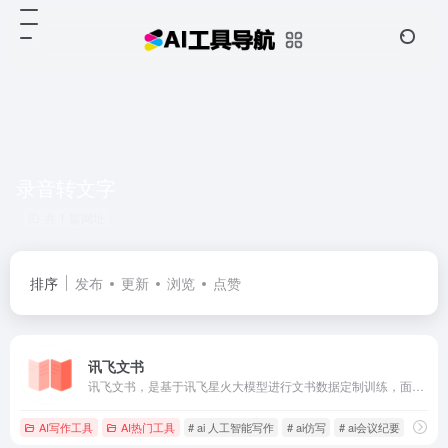
录音转文字
共 1 篇网址
排序
发布
更新
浏览
点赞
讯飞文书
讯飞文书，是基于讯飞星火大模型进行文书数据定制训练，面向文书写作群体推出的一款AI材料写作平台。 提供素材筹备、稿件撰写、审稿核稿全流程的功能辅助，为材料撰稿人进行写作提效；持续探索事务性工作场景下的高频诉求， 推出录音智记、以稿写稿等功能，致力于让相关人群大幅节约精力，工作更高效，生活更美好
AI写作工具
AI热门工具
# ai 人工智能写作
# ai仿写
# ai会议纪要