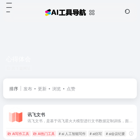
心得体会
共 1 篇网址
排序
发布
更新
浏览
点赞
讯飞文书
讯飞文书，是基于讯飞星火大模型进行文书数据定制训练，面向文书写作群体推出的一款AI材料写作平台。 提供素材筹备、稿件撰写、审稿核稿全流程的功能辅助，为材料撰稿人进行写作提效；持续探索事务性工作场景下的高频诉求， 推出录音智记、以稿写稿等功能，致力于让相关人群大幅节约精力，工作更高效，生活更美好
AI写作工具
AI热门工具
# ai 人工智能写作
# ai仿写
# ai会议纪要