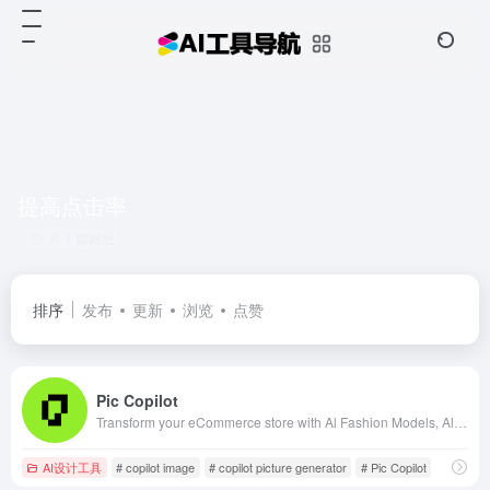
提高点击率
共 1 篇网址
排序
发布
更新
浏览
点赞
Pic Copilot
Transform your eCommerce store with Al Fashion Models, Al Product Images and UGC videos—all in one tool. No studio or design skills needed. Free trial!
AI设计工具
# copilot image
# copilot picture generator
# Pic Copilot