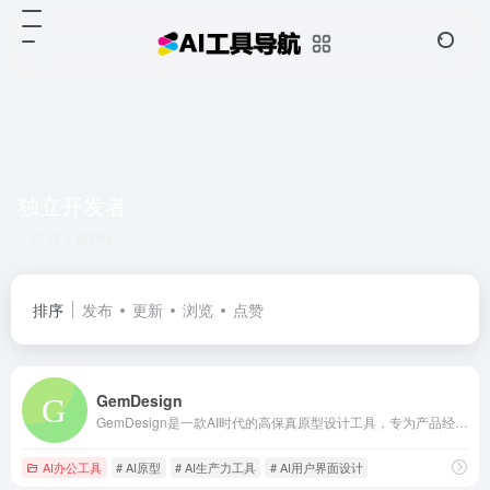
独立开发者
共 1 篇网址
排序
发布
更新
浏览
点赞
GemDesign
GemDesign是一款AI时代的高保真原型设计工具，专为产品经理、项目经理、独立开发者群体打造。通过AI能力，将自然语言或图片需求快速生成高保真可交互原型，具备自由编辑和导出等能力，支持交付专业设计图及可运行的前端代码。
AI办公工具
# AI原型
# AI生产力工具
# AI用户界面设计