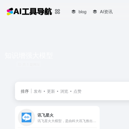
blog
AI资讯
知识增强大模型
共 1 篇网址
排序
发布
更新
浏览
点赞
讯飞星火
讯飞星火大模型，是由科大讯飞推出的新一代认知智能大模型，拥有跨领域的知识和语言理解能力，能够基于自然对话方式理解与执行任务，提供语言理解、知识问答、逻辑推理、数学题解答、代码理解与编写等多种能力。