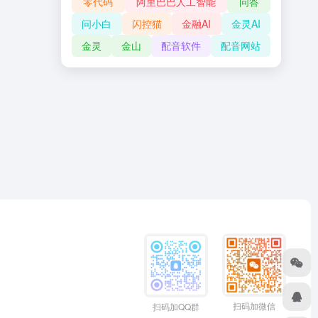
零代码
阿里巴巴人工智能
问答
问小白
闪控猫
金融AI
金灵AI
金灵
金山
配音软件
配音网站
扫码加微信
扫码加QQ群