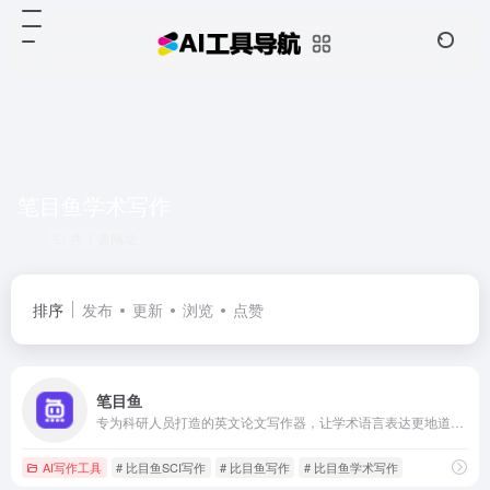
笔目鱼学术写作
共 1 篇网址
排序
发布
更新
浏览
点赞
笔目鱼
专为科研人员打造的英文论文写作器，让学术语言表达更地道。覆盖117个一级学科，可自定义语法校对、时态校正、英式/美式等润色偏好，内置【学科翻译/润色、SCI高分例句、模块句式】等功能，全方位提升论文语言地道表达。
AI写作工具
# 比目鱼SCI写作
# 比目鱼写作
# 比目鱼学术写作