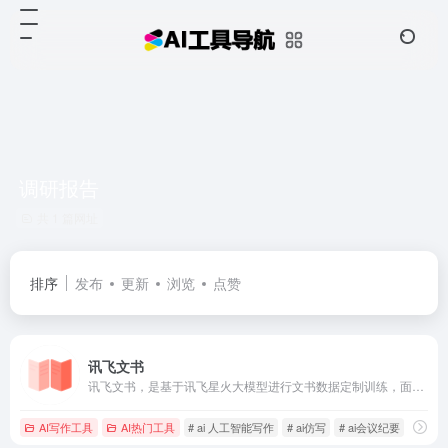
调研报告
共 1 篇网址
排序
发布
更新
浏览
点赞
讯飞文书
讯飞文书，是基于讯飞星火大模型进行文书数据定制训练，面向文书写作群体推出的一款AI材料写作平台。 提供素材筹备、稿件撰写、审稿核稿全流程的功能辅助，为材料撰稿人进行写作提效；持续探索事务性工作场景下的高频诉求， 推出录音智记、以稿写稿等功能，致力于让相关人群大幅节约精力，工作更高效，生活更美好
AI写作工具
AI热门工具
# ai 人工智能写作
# ai仿写
# ai会议纪要