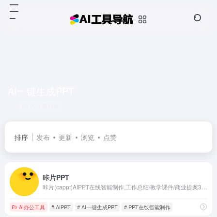
AI一键生成PPT
共 1 篇网址
排序
发布
更新
浏览
点赞
咔片PPT
咔片(cappt)AIPPT在线智能制作,工作总结/教学课件/商业提案3分钟搞定,10万+场景模板一键替换,AI自动排版+多格式导出,支持在线编辑,一键生成PPT,咔片ppt制作网站基础功能永久免费使用！
AI办公工具
# AIPPT
# AI一键生成PPT
# PPT在线智能制作