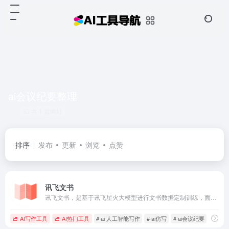
ai会议纪要整理
共 1 篇网址
排序
发布
更新
浏览
点赞
讯飞文书
讯飞文书，是基于讯飞星火大模型进行文书数据定制训练，面向文书写作群体推出的一款AI材料写作平台。 提供素材筹备、稿件撰写、审稿核稿全流程的功能辅助，为材料撰稿人进行写作提效；持续探索事务性工作场景下的高频诉求， 推出录音智记、以稿写稿等功能，致力于让相关人群大幅节约精力，工作更高效，生活更美好
AI写作工具
AI热门工具
# ai 人工智能写作
# ai仿写
# ai会议纪要