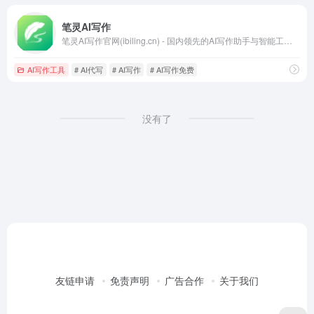
笔灵AI写作
笔灵AI写作官网(ibiling.cn) - 国内领先的AI写作助手与智能工具。专为提高写作效率而设计，提供免费的AI文章改写、论文辅助、商业计划书撰写等服务。无论是学术写作还是商业文案，笔灵AI写作都能快速生成高质量内容，简化您的写作过程。
AI写作工具
# AI代写
# AI写作
# AI写作免费
没有了
友链申请
免责声明
广告合作
关于我们