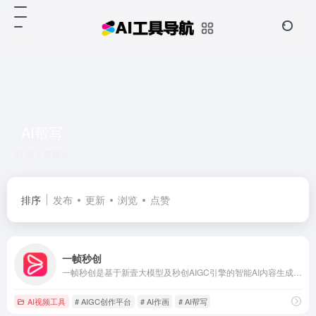
AI帮写
共 2 篇网址
排序
发布
更新
浏览
点赞
一帧秒创
一帧秒创是基于新壹大模型及秒创AIGC引擎的智能AI内容生成平台，包含AI数字人、AI帮写、AI视频、AI作画等AIGC工具，可将百家号、公众号、头条号、搜狐号、新浪微博、小红书等文章一键转视频，一键生成数字人播报视频，为企业及自媒体提供一站式视频生产，全面提升内容创作效率。
AI视频工具
# AIGC创作平台
# AI作画
# AI帮写