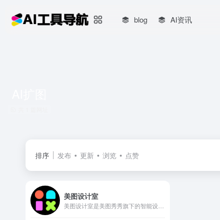
blog
AI资讯
AI扩图
共 1 篇网址
排序
发布
更新
浏览
点赞
美图设计室
美图设计室是美图秀秀旗下的智能设计在线协作平台，是一款平面设计工具、在线平面设计软件及AI设计工具,提供海量海报模板,跨境电商模板,跨境电商banner,跨境电商主图,邀请函,公告通知,喜报,logo等免费设计素材和模板，可在线智能生成海报,一键换色,一键换装,一键去水印,AI扩图,ai海报生成,ai文案,美图ai ppt,AI商品图,画质修复,抠图拼图，3秒完成专业设计！