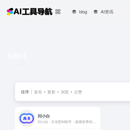
blog
AI资讯
AI翻译
共 1 篇网址
排序
发布
更新
浏览
点赞
问小白
问小白 - 主动型AI助手，探索世界的AI搭子。顶级大模型免费使用，Deepseek R1/V3/V3.1、问小白5对标Openai-GPT5，支持AI联网搜索、AI学术搜索，Deep Research，AI图片编辑和生成，AI 智能体情感陪伴