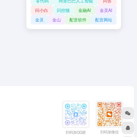
零代码
阿里巴巴人工智能
问答
问小白
闪控猫
金融AI
金灵AI
金灵
金山
配音软件
配音网站
扫码加微信
扫码加QQ群