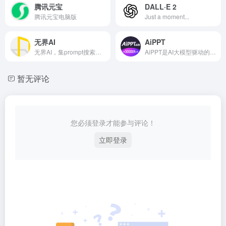
腾讯元宝
DALL·E 2
腾讯元宝电脑版
Just a moment...
无界AI
AiPPT
无界AI，集prompt搜索、AI图库、AI创作、AI广场、词/图等为一体。提供一站式AI搜索-创作-交流-分享服务。
AiPPT是AI大模型驱动的智能PPT制作工具，支持一句话生成完整专业PPT、文档秒变PPT，AI自动排版润色+海量模板+Agent模式，覆盖职场汇报、教学课件、项目展示等场景，新手1分钟上手，高效搞定优质PPT。
暂无评论
您必须登录才能参与评论！
立即登录