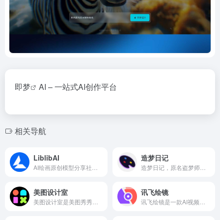
即梦
AI – 一站式AI创作平台
相关导航
LiblibAI
造梦日记
AI绘画原创模型分享社区，10万+模型免费下载;原汁原味的webUI、comfyUI，在线AI绘图工具免费使用;还可在线进行模型训练。欢迎每一位创作者加入，共同探索AI绘画
造梦日记，原名盗梦师，是西湖心辰联合西湖大学研发的一款AI绘画工具，覆盖多模态模型训练和图像生成，包括二次元头像生成、图片设计等，可应用于绘画、动漫游戏、运营策划和电商等领域，人人都可实现自己的创作梦。
美图设计室
讯飞绘镜
美图设计室是美图秀秀旗下的智能设计在线协作平台，是一款平面设计工具、在线平面设计软件及AI设计工具,提供海量海报模板,跨境电商模板,跨境电商banner,跨境电商主图,邀请函,公告通知,喜报,logo等免费设计素材和模板，可在线智能生成海报,一键换色,一键换装,一键去水印,AI扩图,ai海报生成,ai文案,美图ai ppt,AI商品图,画质修复,抠图拼图，3秒完成专业设计！
讯飞绘镜是一款AI视频创作平台。输入创意，即可生成脚本和分镜图片，并将静态分镜化为动态视频。支持快速生成图片与视频，帮助创作者高效捕捉灵感，轻松实现创意表达。