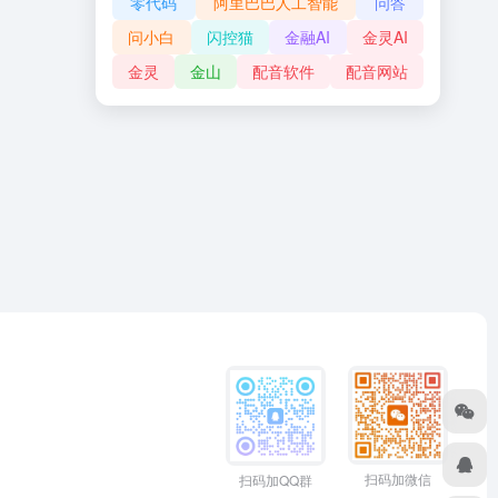
零代码
阿里巴巴人工智能
问答
问小白
闪控猫
金融AI
金灵AI
金灵
金山
配音软件
配音网站
扫码加微信
扫码加QQ群