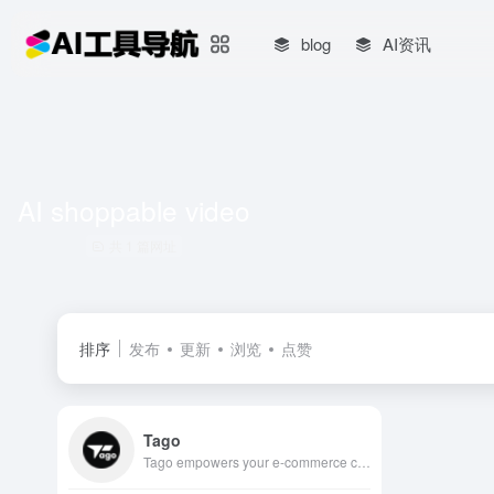
blog
AI资讯
AI shoppable video
共 1 篇网址
排序
发布
更新
浏览
点赞
Tago
Tago empowers your e-commerce content creation with AI. Lower cost, higher conversion. Advanced optimization algorithms generate videos that match native short-video platform standards, helping avoid duplicate detection and maximize traffic distribution.