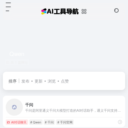
Qwen
共 1 篇网址
排序
发布
更新
浏览
点赞
千问
千问是阿里通义千问大模型打造的AI对话助手，通义千问支持问答、写作、代码、翻译、录音、PPT创作、文档处理、音视频速读。
AI对话聊天
# Qwen
# 千问
# 千问官网