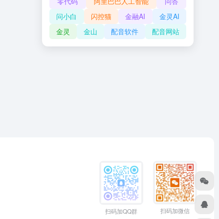
零代码
阿里巴巴人工智能
问答
问小白
闪控猫
金融AI
金灵AI
金灵
金山
配音软件
配音网站
扫码加微信
扫码加QQ群