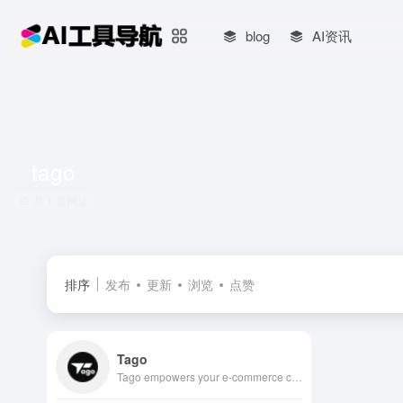
blog
AI资讯
tago
共 1 篇网址
排序
发布
更新
浏览
点赞
Tago
Tago empowers your e-commerce content creation with AI. Lower cost, higher conversion. Advanced optimization algorithms generate videos that match native short-video platform standards, helping avoid duplicate detection and maximize traffic distribution.