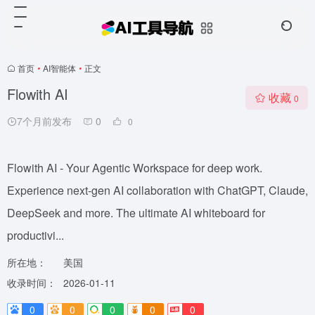
首页
•
AI智能体
•
正文
Flowith AI
收藏
0
7个月前发布
0
0
Flowith AI - Your Agentic Workspace for deep work.
Experience next-gen AI collaboration with ChatGPT, Claude,
DeepSeek and more. The ultimate AI whiteboard for
productivi...
所在地：
美国
收录时间：
2026-01-11
0
0
0
0
0