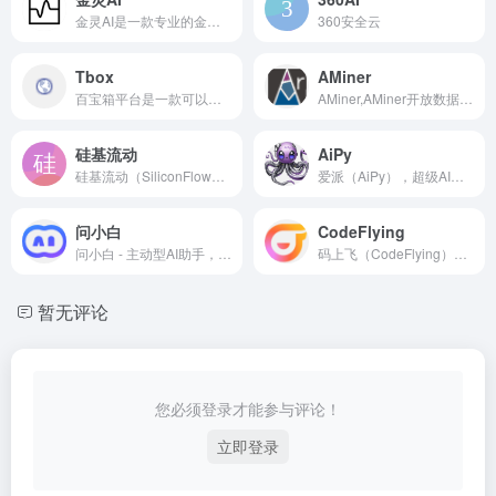
金灵AI是一款专业的金融深度投研AI智能体，基于真实数据驱动。我们连接先进AI与专业金融数据库、研报和财报，为您提供基于事实的投资洞察。
360安全云
Tbox
AMiner
百宝箱平台是一款可以提供一站式 AI 原生应用的开发平台，您无需具有任何代码基础，只需通过自然语言即可三步完成应用的创建与发布。百宝箱平台不仅可以帮助您轻松创建各类智能体，一键发布到支付宝小程序，释放无限可能，快来登录百宝箱平台开启您的 AI 应用创作之旅吧！
AMiner,AMiner开放数据平台，数亿科技数据构建百亿级知识库；全球学者库；学术问答；AMiner学术；
硅基流动
AiPy
硅基流动（SiliconFlow）专注于提供高效能、低成本的多品类 AI 模型服务，助力开发者和企业聚焦产品创新。
爱派（AiPy），超级AI工具人
问小白
CodeFlying
问小白 - 主动型AI助手，探索世界的AI搭子。顶级大模型免费使用，Deepseek R1/V3/V3.1、问小白5对标Openai-GPT5，支持AI联网搜索、AI学术搜索，Deep Research，AI图片编辑和生成，AI 智能体情感陪伴
码上飞（CodeFlying）是全球领先的通过对话开发软件的AI自动化开发平台，无需编码经验，通过自然语言描述即可自动生成完整应用程序。
暂无评论
您必须登录才能参与评论！
立即登录